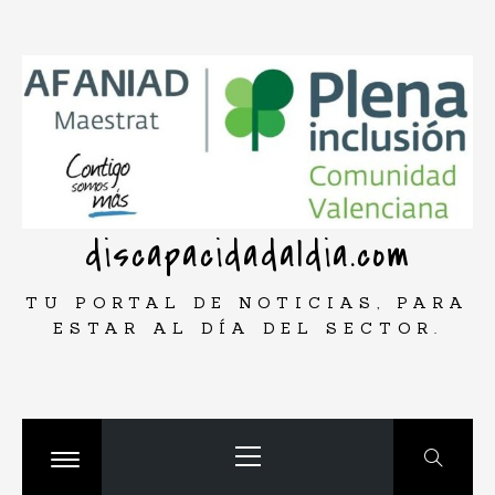
Saltar
rar
al
contenido
discapacidadaldia.com
TU PORTAL DE NOTICIAS, PARA
ESTAR AL DÍA DEL SECTOR.
Menú
principal
Cambiar
menú