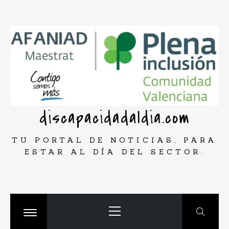
Saltar
rar
al
contenido
discapacidadaldia.com
TU PORTAL DE NOTICIAS, PARA
ESTAR AL DÍA DEL SECTOR.
Menú
principal
Cambiar
menú