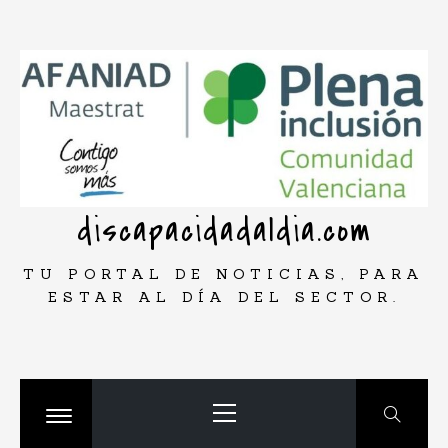
Saltar
rar
al
contenido
discapacidadaldia.com
TU PORTAL DE NOTICIAS, PARA
ESTAR AL DÍA DEL SECTOR.
Menú
principal
Cambiar
menú