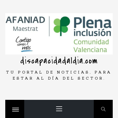
Saltar
rar
al
contenido
discapacidadaldia.com
TU PORTAL DE NOTICIAS, PARA
ESTAR AL DÍA DEL SECTOR.
Menú
principal
Cambiar
menú