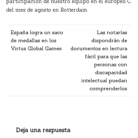
participación de nuestro equipo en el europeo C
del mes de agosto en Rotterdam.
Navegación
España logra un saco
Las notarías
de medallas en los
dispondrán de
de
Virtus Global Games
documentos en lectura
entradas
fácil para que las
personas con
discapacidad
intelectual puedan
comprenderlos
Deja una respuesta