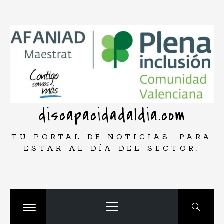
Saltar
rar
al
contenido
discapacidadaldia.com
TU PORTAL DE NOTICIAS, PARA
ESTAR AL DÍA DEL SECTOR.
Menú
principal
Cambiar
menú