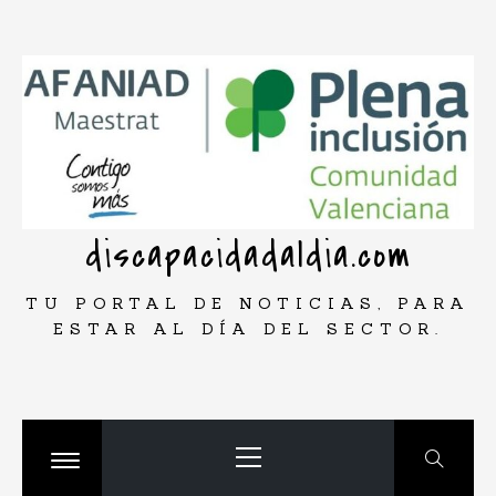
Saltar
rar
al
contenido
discapacidadaldia.com
TU PORTAL DE NOTICIAS, PARA
ESTAR AL DÍA DEL SECTOR.
Menú
principal
Cambiar
menú