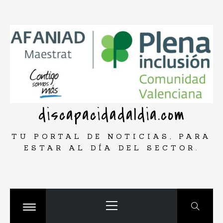
Saltar
rar
al
contenido
discapacidadaldia.com
TU PORTAL DE NOTICIAS, PARA
ESTAR AL DÍA DEL SECTOR.
Menú
principal
Cambiar
menú