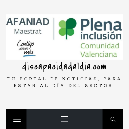
Saltar
rar
al
contenido
discapacidadaldia.com
TU PORTAL DE NOTICIAS, PARA
ESTAR AL DÍA DEL SECTOR.
Menú
principal
Cambiar
menú