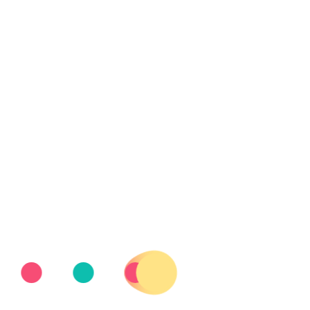
RTICIPANTES DEL TROFEO INTERNACIONAL CIU
 participantes del Trofeo Internaci
 ruedas
TV.AFANIADVINAROS@GMAIL.COM
FCEDF
,
NOTICI
 31ª edición del Trofeo Internacional Ciudad de Barcelona de baloncesto
se disputa la 31ª edición del Trofeo Internacional Ciud