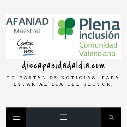
Saltar
rar
al
contenido
discapacidadaldia.com
TU PORTAL DE NOTICIAS, PARA
ESTAR AL DÍA DEL SECTOR.
Menú
principal
Cambiar
menú