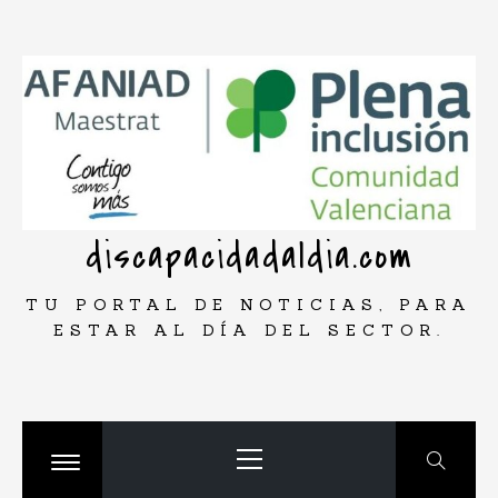
Saltar
rar
al
contenido
discapacidadaldia.com
TU PORTAL DE NOTICIAS, PARA
ESTAR AL DÍA DEL SECTOR.
Menú
principal
Cambiar
menú