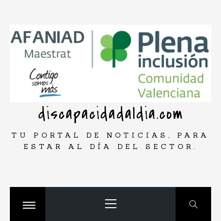
Saltar
rar
al
contenido
discapacidadaldia.com
TU PORTAL DE NOTICIAS, PARA
ESTAR AL DÍA DEL SECTOR.
Menú
principal
Cambiar
menú