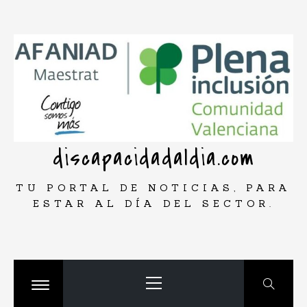
Saltar
rar
al
contenido
discapacidadaldia.com
TU PORTAL DE NOTICIAS, PARA
ESTAR AL DÍA DEL SECTOR.
Menú
principal
Cambiar
menú