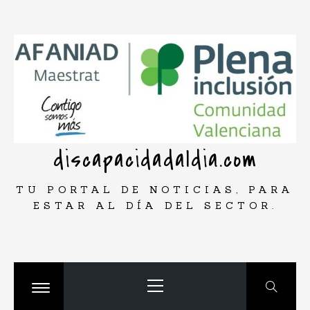
Saltar
rar
al
contenido
discapacidadaldia.com
TU PORTAL DE NOTICIAS, PARA
ESTAR AL DÍA DEL SECTOR.
Menú
principal
Cambiar
menú