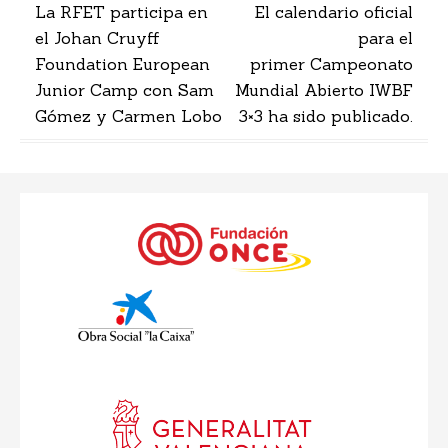
Navegación
La RFET participa en
El calendario oficial
el Johan Cruyff
para el
de
Foundation European
primer Campeonato
entradas
Junior Camp con Sam
Mundial Abierto IWBF
Gómez y Carmen Lobo
3×3 ha sido publicado.