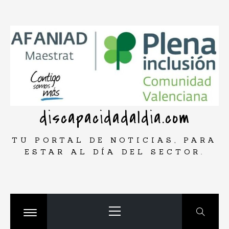
Saltar
rar
al
contenido
discapacidadaldia.com
TU PORTAL DE NOTICIAS, PARA
ESTAR AL DÍA DEL SECTOR.
Menú
principal
Cambiar
menú