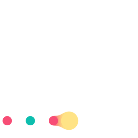
 PARTICIPAN EN EL ITTF WORLD PARA CHALL
an en el ITTF World Para Challeng
.TV.AFANIADVINAROS@GMAIL.COM
RFETM
9 de marzo, en el ITTF World Para Challenger Wladyslawowo 2025, torne
 la clase
del 26 al 29 de marzo, en el ITTF World Para Challen
al que se celebra en la localidad polaca de Wladysla
guez e Iker Sastre, ambos habituales en el panorama 