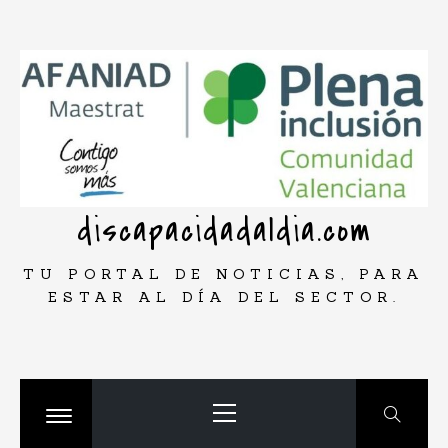
Saltar
rar
al
contenido
discapacidadaldia.com
TU PORTAL DE NOTICIAS, PARA
ESTAR AL DÍA DEL SECTOR.
Menú
principal
Cambiar
menú