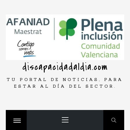
Saltar
rar
al
contenido
discapacidadaldia.com
TU PORTAL DE NOTICIAS, PARA
ESTAR AL DÍA DEL SECTOR.
Menú
principal
Cambiar
menú