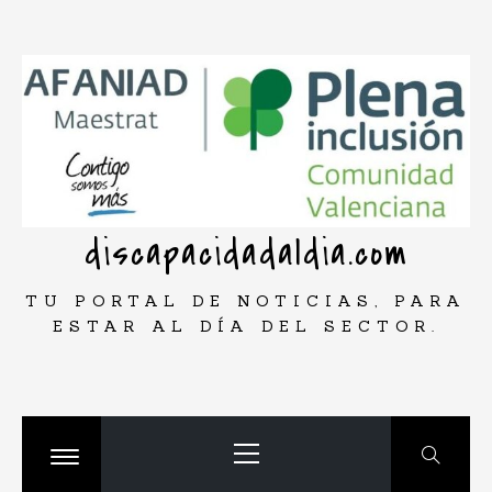
Saltar
rar
al
contenido
discapacidadaldia.com
TU PORTAL DE NOTICIAS, PARA
ESTAR AL DÍA DEL SECTOR.
Menú
principal
Cambiar
menú