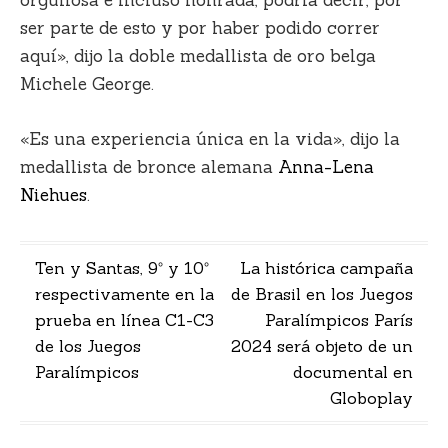
orgullosa e incluso honrada, podría decir, por
ser parte de esto y por haber podido correr
aquí», dijo la doble medallista de oro belga
Michele George.
«Es una experiencia única en la vida», dijo la
medallista de bronce alemana
Anna-Lena
Niehues
.
Navegación
Ten y Santas, 9º y 10º
La histórica campaña
respectivamente en la
de Brasil en los Juegos
de
prueba en línea C1-C3
Paralímpicos París
entradas
de los Juegos
2024 será objeto de un
Paralímpicos
documental en
Globoplay