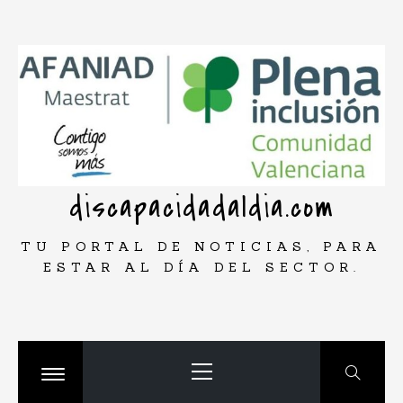
Saltar
rar
al
contenido
discapacidadaldia.com
TU PORTAL DE NOTICIAS, PARA
ESTAR AL DÍA DEL SECTOR.
Menú
principal
Cambiar
menú