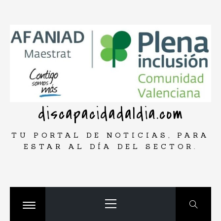
Saltar
rar
al
contenido
discapacidadaldia.com
TU PORTAL DE NOTICIAS, PARA
ESTAR AL DÍA DEL SECTOR.
Menú
principal
Cambiar
menú