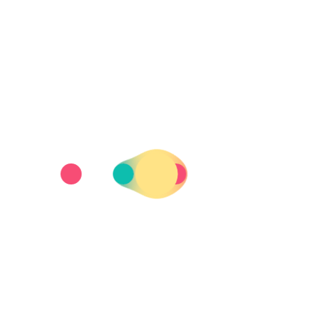
e colectivo de mujeres y niñas con discapacidad “ha e
 hacernos cargo especialmente y no solo desde el sist
medio de mujeres y niñas con discapacidad que enfre
o de la población en el área de la violencia de géner
rido violencia física o sexual en algún momento de s
y niñas se enfrentan a tasas de enfermedad crónica y
res sin discapacidad”.
car una perspectiva en género y salud tanto en el dis
er, visibilizar y diagnosticar cuáles requieren soluci