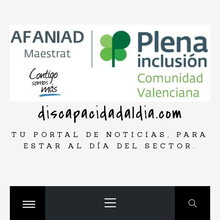
Saltar
rar
al
contenido
discapacidadaldia.com
TU PORTAL DE NOTICIAS, PARA
ESTAR AL DÍA DEL SECTOR.
Menú
principal
Cambiar
menú