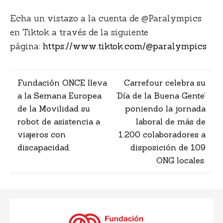
Echa un vistazo a la cuenta de @Paralympics
en Tiktok a través de la siguiente
página:
https://www.tiktok.com/@paralympics
Navegación
Fundación ONCE lleva
Carrefour celebra su
a la Semana Europea
‘Día de la Buena Gente’
de
de la Movilidad su
poniendo la jornada
entradas
robot de asistencia a
laboral de más de
viajeros con
1.200 colaboradores a
discapacidad.
disposición de 109
ONG locales.