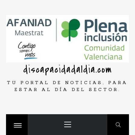
Saltar
rar
al
contenido
discapacidadaldia.com
TU PORTAL DE NOTICIAS, PARA
ESTAR AL DÍA DEL SECTOR.
Menú
principal
Cambiar
menú