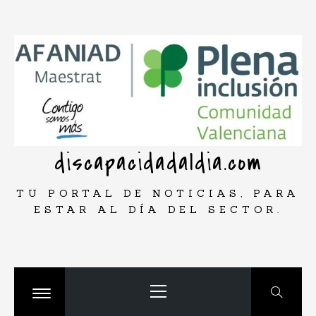
Saltar
rar
al
contenido
discapacidadaldia.com
TU PORTAL DE NOTICIAS, PARA
ESTAR AL DÍA DEL SECTOR.
Menú
principal
Cambiar
menú