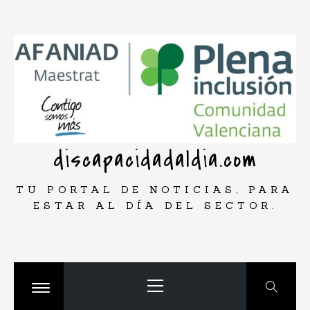
Saltar
rar
al
contenido
discapacidadaldia.com
TU PORTAL DE NOTICIAS, PARA
ESTAR AL DÍA DEL SECTOR.
Menú
principal
Cambiar
menú