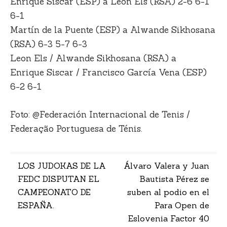
Enrique Siscar (ESP) a Leon Els (RSA) 2-6 6-1
6-1
Martín de la Puente (ESP) a Alwande Sikhosana
(RSA) 6-3 5-7 6-3
Leon Els / Alwande Sikhosana (RSA) a
Enrique Siscar / Francisco García Vena (ESP)
6-2 6-1
Foto: @Federación Internacional de Tenis /
Federação Portuguesa de Ténis.
Navegación
LOS JUDOKAS DE LA
Álvaro Valera y Juan
FEDC DISPUTAN EL
Bautista Pérez se
de
CAMPEONATO DE
suben al podio en el
entradas
ESPAÑA.
Para Open de
Eslovenia Factor 40