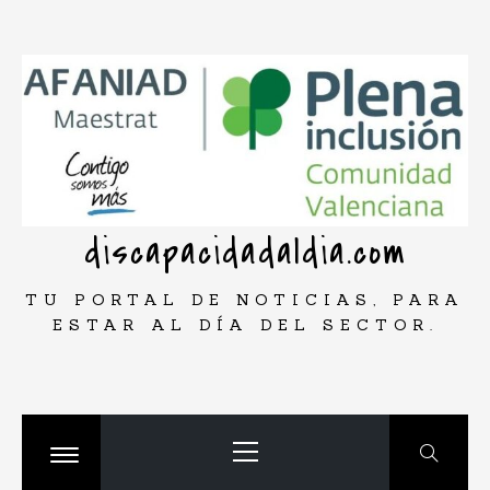
Saltar
rar
al
contenido
discapacidadaldia.com
TU PORTAL DE NOTICIAS, PARA
ESTAR AL DÍA DEL SECTOR.
Menú
principal
Cambiar
menú