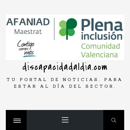
Saltar
rar
al
contenido
discapacidadaldia.com
TU PORTAL DE NOTICIAS, PARA
ESTAR AL DÍA DEL SECTOR.
Menú
principal
Cambiar
menú