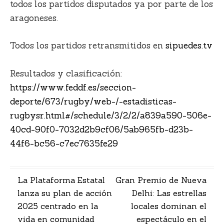
todos los partidos disputados ya por parte de los
aragoneses.
Todos los partidos retransmitidos en
sipuedes.tv
Resultados y clasificación:
https://www.feddf.es/seccion-
deporte/673/rugby/web-/-estadisticas-
rugbysr.html#/schedule/3/2/2/a839a590-506e-
40cd-90f0-7032d2b9cf06/5ab965fb-d23b-
44f6-bc56-c7ec7635fe29
Navegación
La Plataforma Estatal
Gran Premio de Nueva
lanza su plan de acción
Delhi: Las estrellas
de
2025 centrado en la
locales dominan el
entradas
vida en comunidad
espectáculo en el