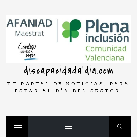
Saltar
rar
al
contenido
discapacidadaldia.com
TU PORTAL DE NOTICIAS, PARA
ESTAR AL DÍA DEL SECTOR.
Menú
principal
Cambiar
menú