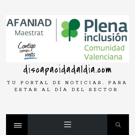
Saltar
rar
al
contenido
discapacidadaldia.com
TU PORTAL DE NOTICIAS, PARA
ESTAR AL DÍA DEL SECTOR.
Menú
principal
Cambiar
menú