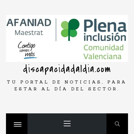
Saltar
rar
al
contenido
discapacidadaldia.com
TU PORTAL DE NOTICIAS, PARA
ESTAR AL DÍA DEL SECTOR.
Menú
principal
Cambiar
menú