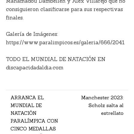
Mahamadou Dambelleh y Álex Villarejo que no
consiguieron clasificarse para sus respectivas
finales.
Galería de Imágenes:
https://www.paralimpicos.es/galeria/666/2041
TODO EL MUNDIAL DE NATACIÓN EN
discapacidadaldia.com
Navegación
ARRANCA EL
Manchester 2023:
MUNDIAL DE
Scholz salta al
de
NATACIÓN
estrellato
entradas
PARALÍMPICA CON
CINCO MEDALLAS