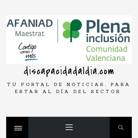
Saltar
rar
al
contenido
discapacidadaldia.com
TU PORTAL DE NOTICIAS, PARA
ESTAR AL DÍA DEL SECTOR.
Menú
principal
Cambiar
menú