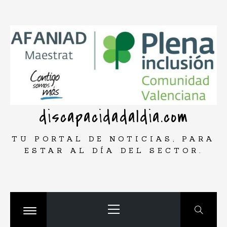
Saltar
rar
al
contenido
discapacidadaldia.com
TU PORTAL DE NOTICIAS, PARA
ESTAR AL DÍA DEL SECTOR.
Menú
principal
Cambiar
menú