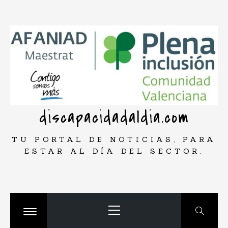
Saltar
rar
al
contenido
discapacidadaldia.com
TU PORTAL DE NOTICIAS, PARA
ESTAR AL DÍA DEL SECTOR.
Menú
principal
Cambiar
menú