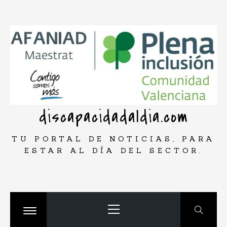
Saltar
rar
al
contenido
discapacidadaldia.com
TU PORTAL DE NOTICIAS, PARA
ESTAR AL DÍA DEL SECTOR.
Menú
principal
Cambiar
menú