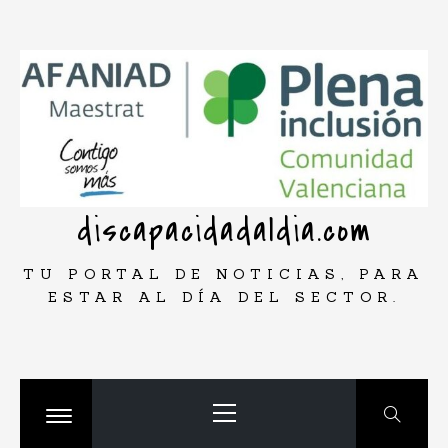
Saltar
rar
al
contenido
discapacidadaldia.com
TU PORTAL DE NOTICIAS, PARA
ESTAR AL DÍA DEL SECTOR.
Menú
principal
Cambiar
menú