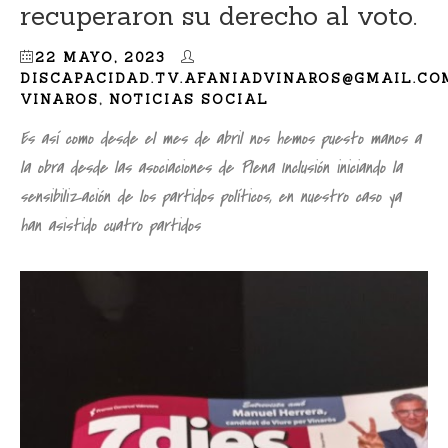
recuperaron su derecho al voto.
22 MAYO, 2023
DISCAPACIDAD.TV.AFANIADVINAROS@GMAIL.CO
VINAROS
,
NOTICIAS SOCIAL
Es así como desde el mes de abril nos hemos puesto manos a
la obra desde las asociaciones de Plena Inclusión iniciando la
sensibilización de los partidos políticos, en nuestro caso ya
han asistido cuatro partidos