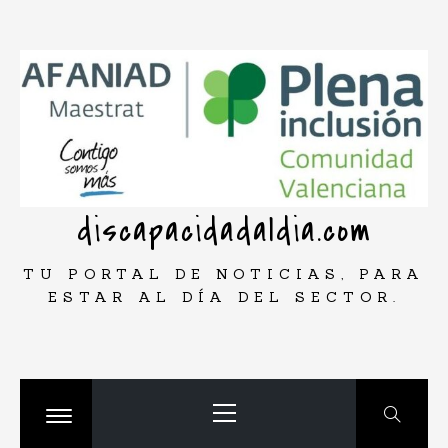
Saltar
rar
al
contenido
discapacidadaldia.com
TU PORTAL DE NOTICIAS, PARA
ESTAR AL DÍA DEL SECTOR.
Menú
principal
Cambiar
menú