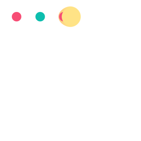
 encuentro tras haber vencido a Australia por 3 goles 
dos.
Venezuela
provenía del grupo D, que compartía co
anar ninguno de sus encuentros de la fase de grupos,
sus jugadores.
 ha variado en cada jornada de competición, pero el
ezolanos salieron con Cristan Moreno, Edwin Rangel, 
bre más destacado,
Robert Chacón
. Aun así, suelen te
José Luis Felipe Quintana. Veremos con qué nos sorp