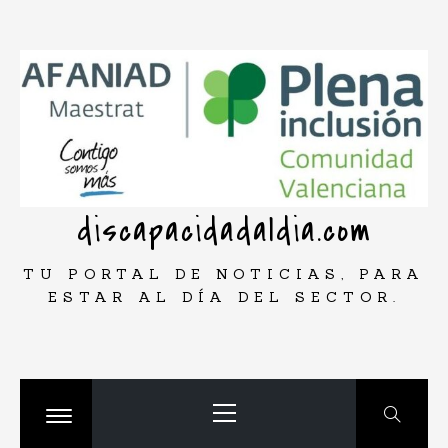
Saltar
rar
al
contenido
discapacidadaldia.com
TU PORTAL DE NOTICIAS, PARA
ESTAR AL DÍA DEL SECTOR.
Menú
principal
Cambiar
menú