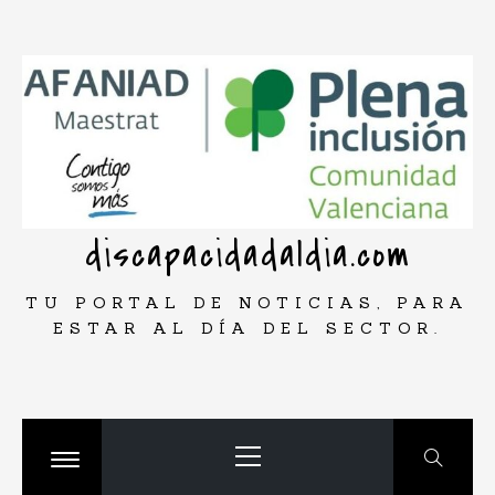
Saltar
rar
al
contenido
discapacidadaldia.com
TU PORTAL DE NOTICIAS, PARA
ESTAR AL DÍA DEL SECTOR.
Menú
principal
Cambiar
menú