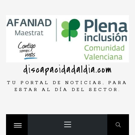
Saltar
rar
al
contenido
discapacidadaldia.com
TU PORTAL DE NOTICIAS, PARA
ESTAR AL DÍA DEL SECTOR.
Menú
principal
Cambiar
menú