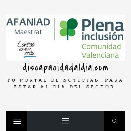
Saltar
rar
al
contenido
discapacidadaldia.com
TU PORTAL DE NOTICIAS, PARA
ESTAR AL DÍA DEL SECTOR.
Menú
principal
Cambiar
menú