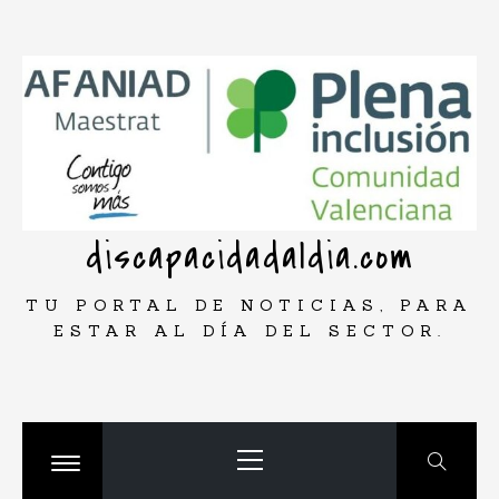
Saltar
rar
al
contenido
discapacidadaldia.com
TU PORTAL DE NOTICIAS, PARA
ESTAR AL DÍA DEL SECTOR.
Menú
principal
Cambiar
menú