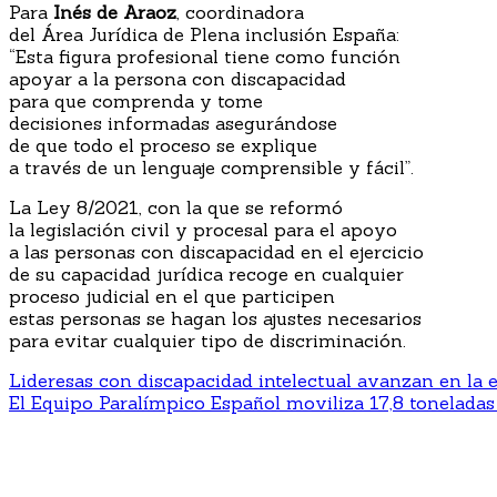
Para
Inés de Araoz
, coordinadora
del Área Jurídica de Plena inclusión España:
“Esta figura profesional tiene como función
apoyar a la persona con discapacidad
para que comprenda y tome
decisiones informadas asegurándose
de que todo el proceso se explique
a través de un lenguaje comprensible y fácil”.
La Ley 8/2021, con la que se reformó
la legislación civil y procesal para el apoyo
a las personas con discapacidad en el ejercicio
de su capacidad jurídica recoge en cualquier
proceso judicial en el que participen
estas personas se hagan los ajustes necesarios
para evitar cualquier tipo de discriminación.
Navegación
Lideresas con discapacidad intelectual avanzan en la 
El Equipo Paralímpico Español moviliza 17,8 toneladas 
de
entradas