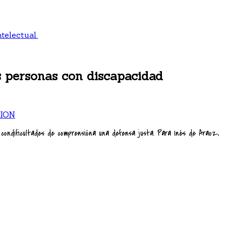
telectual.
as personas con discapacidad
ION
o condificultades de comprensióna una defensa justa. Para Inés de Araoz,