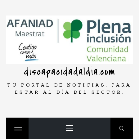
Saltar
rar
al
contenido
discapacidadaldia.com
TU PORTAL DE NOTICIAS, PARA
ESTAR AL DÍA DEL SECTOR.
Menú
principal
Cambiar
menú