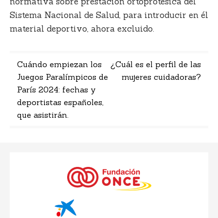
normativa sobre prestación ortoprotésica del
Sistema Nacional de Salud, para introducir en él
material deportivo, ahora excluido.
Navegación
Cuándo empiezan los
¿Cuál es el perfil de las
Juegos Paralímpicos de
mujeres cuidadoras?
de
París 2024: fechas y
entradas
deportistas españoles,
que asistirán.