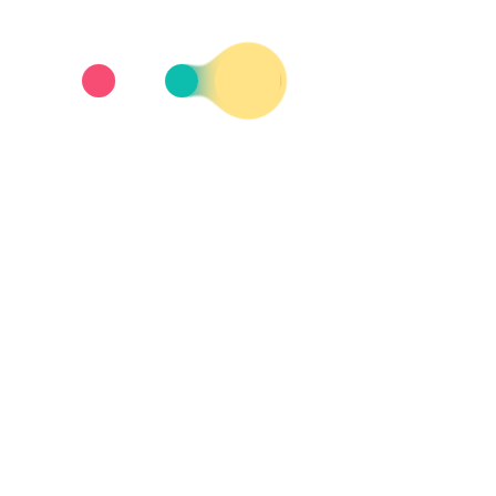
onectividad de los colegios electorales y la necesid
ones de accesibilidad para acceder al colegio elector
e también debe ser accesible para todas las personas 
dad de las mesas y también de las estanterías donde se
rsonas con discapacidad podrían ir acompañadas de un
si lo requieren, les ayuden a ejercer su derecho a voto
e en todo momento y le dé el apoyo necesario. Puede 
los organismos competentes que deben velar para que
M, de cara a las elecciones del 23J llevaremos a cab
idad por sí se encuentran en alguna circunstancia de 
ien deben dirigirse para denunciarlo y para reclama