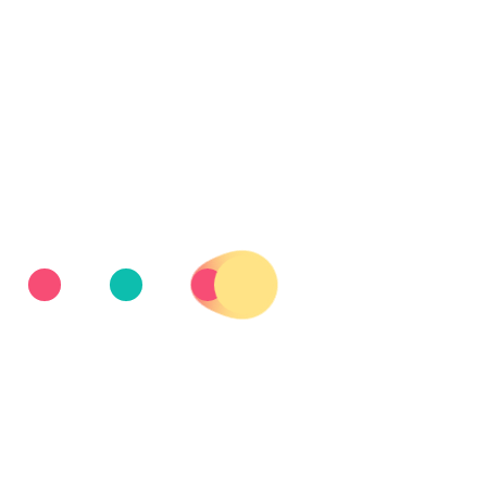
ede inscribirse de manera online, hasta el 28 de septi
l 29 y 30 de de septiembre en el Centro 3Olivos
es de participantes volverán a correr bajo el lema ‘Tus
e se celebrará el próximo domingo 1 de octubre, en el
idad intelectual y el fomento de su bienestar a través
l apoyo de múltiples empresas, entre las que se encue
ntre los asistentes se contará con distintas autorid
de Familia, Juventud y Asuntos Sociales de la Comun
a de las tres categorías (3, 5 y 10 kilómetros), aún p
8 de septiembre; y de manera presencial, el 29 y 30 
s de Down Madrid.