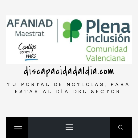
Saltar
rar
al
contenido
discapacidadaldia.com
TU PORTAL DE NOTICIAS, PARA
ESTAR AL DÍA DEL SECTOR.
Menú
principal
Cambiar
menú