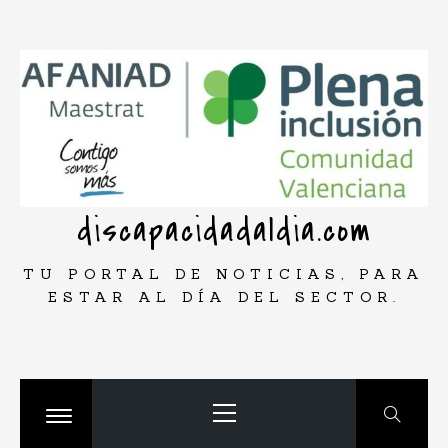
Saltar
rar
al
contenido
discapacidadaldia.com
TU PORTAL DE NOTICIAS, PARA
ESTAR AL DÍA DEL SECTOR.
Menú
principal
Cambiar
menú