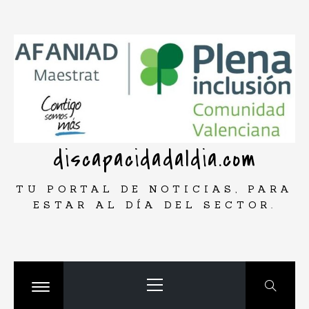
Saltar
rar
al
contenido
discapacidadaldia.com
TU PORTAL DE NOTICIAS, PARA
ESTAR AL DÍA DEL SECTOR.
Menú
principal
Cambiar
menú